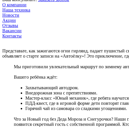
О компании
Наша техника
Новости
Акции
Отзывы
Вакансии
Контакты
Представьте, как зажигаются огни гирлянд, падает пушистый с
объявляет о старте записи на «Автоёлку»! Это приключение, г
Мы приготовили увлекательный маршрут по зимнему авт
Вашего ребёнка ждёт:
Захватывающий автодром.
Внедорожная зона с препятствиями.
Мастер-класс «Юный механик», где ребята научатся 
ПДД-квест, где в игровой форме дети повторят гла
Горячий чай из самовара со сладкими угощениями.
Что за Новый год без Деда Мороза и Снегурочки? Наши гл
появится секретный гость с собственной программой. Кт