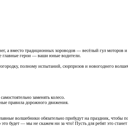
нег, а вместо традиционных хороводов — весёлый гул моторов и
де главные герои — ваши юные водители.
огородку, полному испытаний, сюрпризов и новогоднего волшеб
самостоятельно заменять колесо.
вные правила дорожного движения.
авные волшебники обязательно прибудут на праздник, чтобы поз
о это будет — мы не скажем ни за что! Пусть для ребят это ста